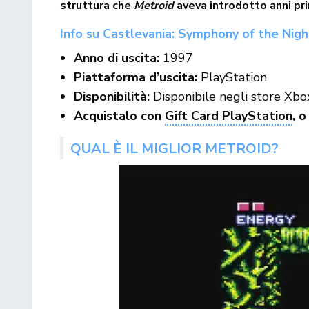
struttura che
Metroid
aveva introdotto anni pr
Info su Castlevania: Symphony of the Nigh
Anno di uscita:
1997
Piattaforma d’uscita:
PlayStation
Disponibilità:
Disponibile negli store Xbo
Acquistalo con
Gift Card PlayStation
, 
QUAL È IL MIGLIOR METROID?