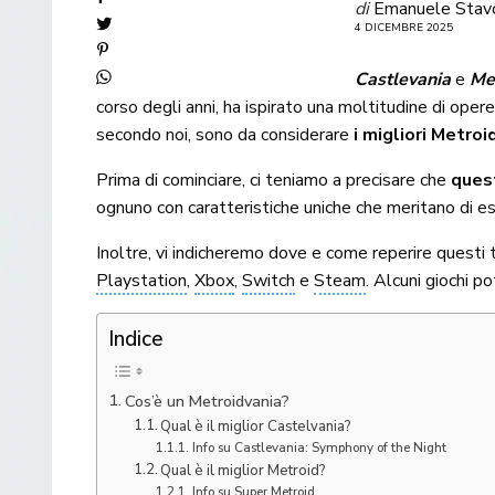
di
Emanuele Stav
4 DICEMBRE 2025
Castlevania
e
Me
corso degli anni, ha ispirato una moltitudine di opere
secondo noi, sono da considerare
i migliori Metroi
Prima di cominciare, ci teniamo a precisare che
quest
ognuno con caratteristiche uniche che meritano di ess
Inoltre, vi indicheremo dove e come reperire questi tit
Playstation
,
Xbox
,
Switch
e
Steam
. Alcuni giochi p
Indice
Cos’è un Metroidvania?
Qual è il miglior Castelvania?
Info su Castlevania: Symphony of the Night
Qual è il miglior Metroid?
Info su Super Metroid