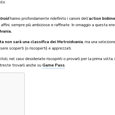
olo
troid
hanno profondamente ridefinito i canoni dell’
action bidim
 affini, sempre più ambiziose e raffinate. In omaggio a questa ered
dvania.
a non sarà una classifica dei Metroidvania
, ma una selezione
ere scoperti (o riscoperti) e apprezzati.
oli, nel caso desideriate riscoprirli o provarli per la prima volta,
otreste trovarli anche su
Game Pass
.