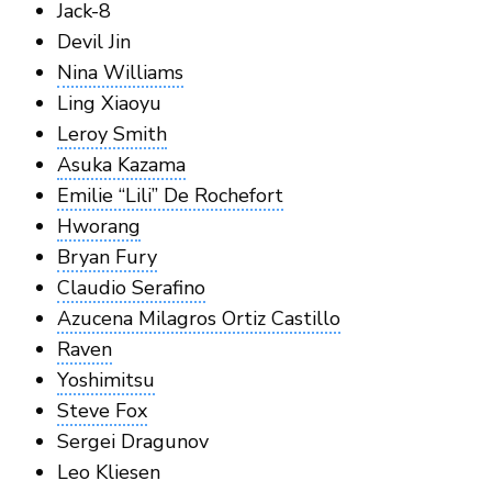
Jack-8
Devil Jin
Nina Williams
Ling Xiaoyu
Leroy Smith
Asuka Kazama
Emilie “Lili” De Rochefort
Hworang
Bryan Fury
Claudio Serafino
Azucena Milagros Ortiz Castillo
Raven
Yoshimitsu
Steve Fox
Sergei Dragunov
Leo Kliesen