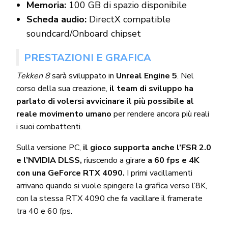
Memoria:
100 GB di spazio disponibile
Scheda audio:
DirectX compatible
soundcard/Onboard chipset
PRESTAZIONI E GRAFICA
Tekken 8
sarà sviluppato in
Unreal Engine 5
. Nel
corso della sua creazione,
il team di sviluppo ha
parlato di volersi avvicinare il più possibile al
reale movimento umano
per rendere ancora più reali
i suoi combattenti.
Sulla versione PC,
il gioco supporta anche l’FSR 2.0
e l’NVIDIA DLSS,
riuscendo a girare
a 60 fps e 4K
con una GeForce RTX 4090.
I primi vacillamenti
arrivano quando si vuole spingere la grafica verso l’8K,
con la stessa RTX 4090 che fa vacillare il framerate
tra 40 e 60 fps.