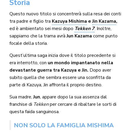
Storia
Questo nuovo titolo si concentrerà sulla resa dei conti
tra padre e figlio tra
Kazuya Mishima
e
Jin Kazama
,
ed è ambientato sei mesi dopo
Tekken 7
. Inoltre,
sappiamo che la trama avrà
Jun Kazama
come punto
focale della storia.
Quest’ultima saga inizia dove il titolo precedente si
era interrotto, con
un mondo impantanato nella
devastante guerra tra Kazuya e Jin.
Dopo aver
subito quella che sembra essere una sconfitta da
parte di Kazuya, Jin affronta il proprio destino.
Sua madre,
Jun
, appare dopo la sua assenza dal
franchise di
Tekken
per cercare di ribaltare le sorti di
questa faida sanguinosa.
NON SOLO LA FAMIGLIA MISHIMA