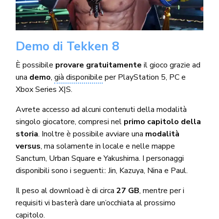
Demo di Tekken 8
È possibile
provare gratuitamente
il gioco grazie ad
una
demo
,
già disponibile
per PlayStation 5, PC e
Xbox Series X|S.
Avrete accesso ad alcuni contenuti della modalità
singolo giocatore, compresi nel
primo capitolo della
storia
. Inoltre è possibile avviare una
modalità
versus
, ma solamente in locale e nelle mappe
Sanctum, Urban Square e Yakushima. I personaggi
disponibili sono i seguenti:: Jin, Kazuya, Nina e Paul.
Il peso al download è di circa
27 GB
, mentre per i
requisiti vi basterà dare un’occhiata al prossimo
capitolo.