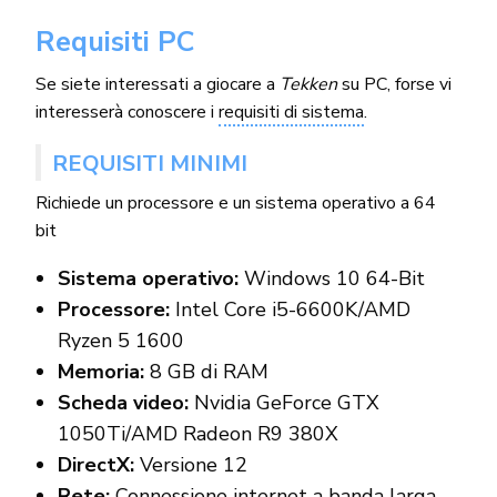
Requisiti PC
Se siete interessati a giocare a
Tekken
su PC, forse vi
interesserà conoscere i
requisiti di sistema
.
REQUISITI MINIMI
Richiede un processore e un sistema operativo a 64
bit
Sistema operativo:
Windows 10 64-Bit
Processore:
Intel Core i5-6600K/AMD
Ryzen 5 1600
Memoria:
8 GB di RAM
Scheda video:
Nvidia GeForce GTX
1050Ti/AMD Radeon R9 380X
DirectX:
Versione 12
Rete:
Connessione internet a banda larga