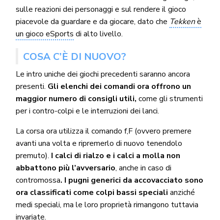
sulle reazioni dei personaggi e sul rendere il gioco
piacevole da guardare e da giocare, dato che
Tekken
è
un gioco eSports
di alto livello.
COSA C’È DI NUOVO?
Le intro uniche dei giochi precedenti saranno ancora
presenti.
Gli elenchi dei comandi ora offrono un
maggior numero di consigli utili,
come gli strumenti
per i contro-colpi e le interruzioni dei lanci.
La corsa ora utilizza il comando f,F (ovvero premere
avanti una volta e ripremerlo di nuovo tenendolo
premuto).
I calci di rialzo e i calci a molla non
abbattono più l’avversario
, anche in caso di
contromossa
. I pugni generici da accovacciato sono
ora classificati come colpi bassi speciali
anziché
medi speciali, ma le loro proprietà rimangono tuttavia
invariate.