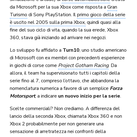
da Microsoft per la sua Xbox come risposta a
Gran
Turismo
di Sony PlayStation. Il
primo gioco della serie
è uscito nel 2005 sulla prima Xbox,
quindi quasi alla
fine del suo ciclo di vita, quando la sua erede, Xbox
360, stava già iniziando ad arrivare nei negozi.
Lo sviluppo fu affidato a
Turn10
, uno studio americano
di Microsoft con ex membri con precedenti esperienze
in giochi di corse come
Project Gotham Racing
. Da
allora, il team ha supervisionato tutti i capitoli della
serie fino al 7, compreso l’ottavo, che abbandona la
nomenclatura numerica a favore di un semplice
Forza
Motorsport
, a indicare
un nuovo inizio per la serie
.
Scelte commerciali? Non crediamo. A differenza del
lancio della seconda Xbox, chiamata Xbox 360 e non
Xbox 2 probabilmente per non generare una
sensazione di arretratezza nei confronti della