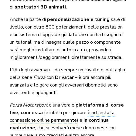
di
spettatori 3D animati
.
Anche la parte di
personalizzazione e tuning
sale di
livello, con oltre 800 potenziamenti delle prestazioni
e un sistema di upgrade guidato che non ha bisogno di
un tutorial, ma ci insegna quale pezzo o componente
sarà meglio installare di auto in auto, provando i
miglioramenti/peggioramenti direttamente su strada.
L’IA degli avversari – da sempre un cavallo di battaglia
della serie
Forza
con
Drivatar
– è ora ancora più
avanzata e le gare con gli avversari cibernetici sono
divertenti e appaganti.
Forza Motorsport
è una vera e
piattaforma di corse
live, connessa
(e infatti per giocare
è richiesta la
connessione online permanente
) e
in continua
evoluzione
, che si evolverà mese dopo mese con
nuove gare, auto, tracciati e altro ancora.