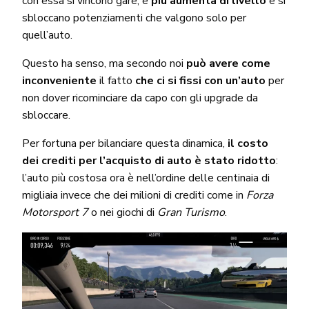
con essa si vincono gare, e
più aumenta di livello
e si
sbloccano potenziamenti che valgono solo per
quell’auto.
Questo ha senso, ma secondo noi
può avere come
inconveniente
il fatto
che ci si fissi con un’auto
per
non dover ricominciare da capo con gli upgrade da
sbloccare.
Per fortuna per bilanciare questa dinamica,
il costo
dei crediti per l’acquisto di auto è stato ridotto
:
l’auto più costosa ora è nell’ordine delle centinaia di
migliaia invece che dei milioni di crediti come in
Forza
Motorsport 7
o nei giochi di
Gran Turismo
.