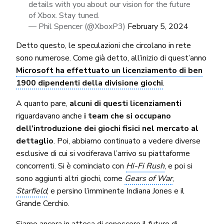
details with you about our vision for the future
of Xbox. Stay tuned.
— Phil Spencer (@XboxP3)
February 5, 2024
Detto questo, le speculazioni che circolano in rete
sono numerose. Come già detto, all’inizio di quest’anno
Microsoft ha effettuato un licenziamento di ben
1900 dipendenti della divisione giochi
.
A quanto pare,
alcuni di questi licenziamenti
riguardavano anche
i team che si occupano
dell’introduzione dei giochi fisici nel mercato al
dettaglio
. Poi, abbiamo continuato a vedere diverse
esclusive di cui si vociferava l’arrivo su piattaforme
concorrenti. Si è cominciato con
Hi-Fi Rush
, e poi si
sono aggiunti altri giochi, come
Gears of War
,
Starfield
, e persino l’imminente Indiana Jones e il
Grande Cerchio.
Siamo ancora in attesa di conoscere il futuro di