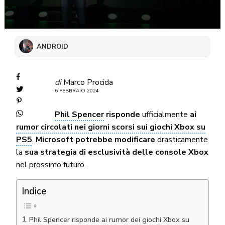
ANDROID
di
Marco Procida
6 FEBBRAIO 2024
Phil Spencer
risponde
ufficialmente
ai
rumor circolati nei giorni scorsi sui giochi Xbox su
PS5
.
Microsoft potrebbe modificare
drasticamente
la
sua strategia di esclusività delle console Xbox
nel prossimo futuro.
Indice
Phil Spencer risponde ai rumor dei giochi Xbox su