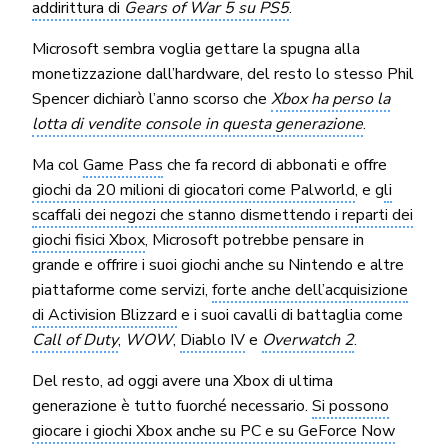
addirittura di
Gears of War 5 su PS5
.
Microsoft sembra voglia gettare la spugna alla
monetizzazione dall’hardware, del resto lo stesso Phil
Spencer dichiarò l’anno scorso che
Xbox ha perso la
lotta di vendite console in questa generazione
.
Ma col
Game Pass
che fa record di abbonati e offre
giochi da 20 milioni di giocatori come Palworld
, e g
li
scaffali dei negozi che stanno dismettendo i reparti dei
giochi fisici Xbox
, Microsoft potrebbe pensare in
grande e offrire i suoi giochi anche su Nintendo e altre
piattaforme come servizi,
forte anche dell’acquisizione
di Activision Blizzard
e i suoi cavalli di battaglia come
Call of Duty
,
WOW
,
Diablo IV
e
Overwatch 2
.
Del resto, ad oggi avere una Xbox di ultima
generazione è tutto fuorché necessario.
Si possono
giocare i giochi Xbox anche su PC e su GeForce Now