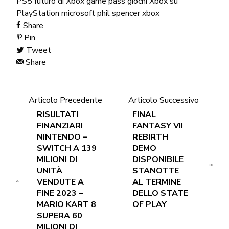
PS5
futuro di Xbox
game pass
giochi Xbox su
PlayStation
microsoft
phil spencer
xbox
Share
Pin
Tweet
Share
Articolo Precedente
Articolo Successivo
RISULTATI
FINAL
FINANZIARI
FANTASY VII
NINTENDO –
REBIRTH
SWITCH A 139
DEMO
MILIONI DI
DISPONIBILE
UNITÀ
STANOTTE
VENDUTE A
AL TERMINE
FINE 2023 –
DELLO STATE
MARIO KART 8
OF PLAY
SUPERA 60
MILIONI DI