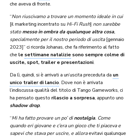
che aveva di fronte.
“
Non riuscivamo a trovare un momento ideale in cui
[il marketing incentrato su
Hi-Fi Rush
]
non sarebbe
stato
messo in ombra da qualunque altra cosa
,
specialmente per il nostro periodo di uscita
[gennaio
2023]” ci ricorda Johanas, che fa riferimento al fatto
che
le
settimane natalizie
sono sempre colme di
uscite, spot, trailer e presentazioni
.
Da lì, quindi, si è arrivati a un’uscita preceduta da
un
unico trailer di lancio
. Dove non è arrivata
l’indiscussa qualità del titolo di Tango Gameworks, ci
ha pensato questo
rilascio a sorpresa
, appunto uno
shadow drop
.
“
Mi ha fatto provare un po’ di
nostalgia
. Come
quando eri giovane e c’era un gioco che ti piaceva e
sapevi che stava per uscire, e allora
evitavi qualunque