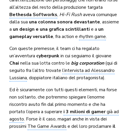
all’altezza del resto della produzione targata
Bethesda Softworks
,
Hi-Fi Rush
aveva comunque
dalla sua
una colonna sonora devastante
, assieme
a
un
design e una grafica scintillanti
e a
un
gameplay versatile
, fra action e
rhythm game
.
Con queste premesse, il team ci ha regalato
un’avventura
cyberpunk
in cui seguiamo il giovane
Chai
nella sua lotta contro le
big corporation
(qui di
seguito fra l’altro trovate
l’intervista ad Alessandro
Lussiana
, doppiatore italiano del protagonista).
Ed è sicuramente con tutti questi elementi, ma forse
non soltanto, che potremmo spiegare l’enorme
riscontro avuto fin dal primo momento e che ha
portato l’opera a superare
i 3 milioni di gamer
già ad
agosto
. Forse è il caso, magari anche in vista dei
prossimi
The Game Awards
e del loro proclamare
il