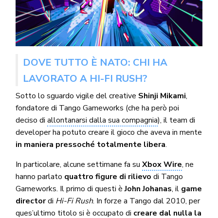
DOVE TUTTO È NATO: CHI HA
LAVORATO A HI-FI RUSH?
Sotto lo sguardo vigile del creative
Shinji Mikami
,
fondatore di Tango Gameworks (che ha però poi
deciso di
allontanarsi dalla sua compagnia
), il team di
developer ha potuto creare il gioco che aveva in mente
in maniera pressoché totalmente libera
.
In particolare, alcune settimane fa su
Xbox Wire
, ne
hanno parlato
quattro figure di rilievo
di Tango
Gameworks. Il primo di questi è
John Johanas
, il
game
director
di
Hi-Fi Rush
. In forze a Tango dal 2010, per
ques’ultimo titolo si è occupato di
creare dal nulla la