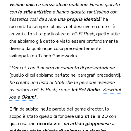
visione unica e senza alcun realismo
. Hanno giocato
con
lo stile artistico
e hanno giocato tantissimo con
l’estetica così da avere
una propria identità
” ha
raccontato sempre Johanas nel descrivere come si è
arrivati allo stile particolare di
Hi-Fi Rush
, quello stile
che abbiamo già detto e visto essere profondamente
diverso da qualunque cosa precedentemente
sviluppata da Tango Gameworks.
“
Per cui, con il nostro documento di presentazione
[quello di cui abbiamo parlato nei paragrafi precedenti]
,
ho creato una lista di titoli che le persone avevano
associato a Hi-Fi Rush, come
Jet Set Radio
,
Viewtiful
Joe e
Okami
“.
E fin da subito, nelle parole del game director, lo
scopo è stato quello di fondere
uno stile in 2D
con
qualcosa che
ricordasse
“
un artista giapponese a
cui fosse stato chiesto di animare un classico