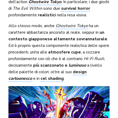
dell’action
Ghostwire Tokyo
. In particolare, i due giochi
di
The Evil Within
sono due
survival horror
profondamente
realistici
nella resa visiva.
Allo stesso modo, anche
Ghostwire Tokyo
ha un
carattere abbastanza ancorato al reale, seppur in
un
contesto giapponese altamente sovrannaturale
.
Ed è proprio questa componente realistica delle opere
precedenti, unita alle
atmosfere cupe
, a cozzare
profondamente con ciò che è al contrario
Hi-Fi Rush
,
decisamente
più scanzonato e
luminoso
a livello
delle palette di colori, oltre al suo
design
cartoonesco
e in
cel shading
.