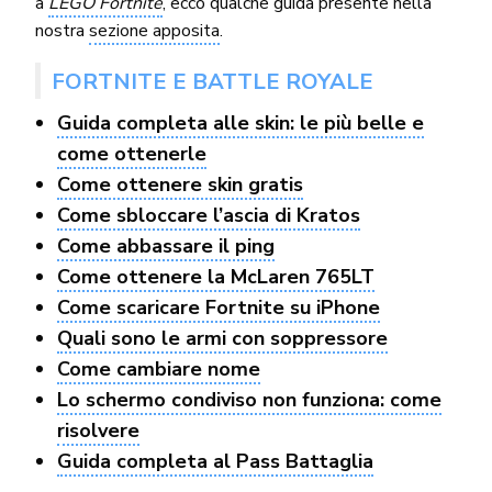
a
LEGO Fortnite
, ecco qualche guida presente nella
nostra
sezione apposita
.
FORTNITE E BATTLE ROYALE
Guida completa alle skin: le più belle e
come ottenerle
Come ottenere skin gratis
Come sbloccare l’ascia di Kratos
Come abbassare il ping
Come ottenere la McLaren 765LT
Come scaricare Fortnite su iPhone
Quali sono le armi con soppressore
Come cambiare nome
Lo schermo condiviso non funziona: come
risolvere
Guida completa al Pass Battaglia