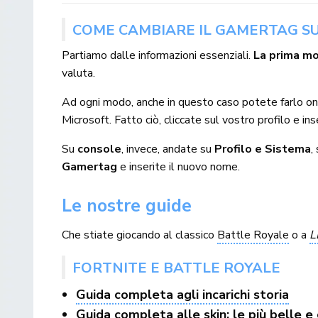
COME CAMBIARE IL GAMERTAG S
Partiamo dalle informazioni essenziali.
La prima mo
valuta.
Ad ogni modo, anche in questo caso potete farlo on
Microsoft. Fatto ciò, cliccate sul vostro profilo e in
Su
console
, invece, andate su
Profilo e Sistema
,
Gamertag
e inserite il nuovo nome.
Le nostre guide
Che stiate giocando al classico
Battle Royale
o a
L
FORTNITE E BATTLE ROYALE
Guida completa agli incarichi storia
Guida completa alle skin: le più belle 