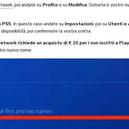
Network
, poi andate su
Profilo
e su
Modifica
. Scrivete il vostro 
a PS5
. In questo caso andate su
Impostazioni
, poi su
Utenti e
 disponibilità, poi confermate la vostra scelta.
work richiede un acquisto di € 10 per i non iscritti a Play
stro nuovo nome.