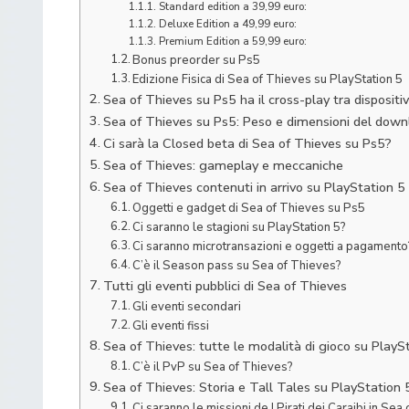
Standard edition a 39,99 euro:
Deluxe Edition a 49,99 euro:
Premium Edition a 59,99 euro:
Bonus preorder su Ps5
Edizione Fisica di Sea of Thieves su PlayStation 5
Sea of Thieves su Ps5 ha il cross-play tra dispositivi
Sea of Thieves su Ps5: Peso e dimensioni del down
Ci sarà la Closed beta di Sea of Thieves su Ps5?
Sea of Thieves: gameplay e meccaniche
Sea of Thieves contenuti in arrivo su PlayStation 5
Oggetti e gadget di Sea of Thieves su Ps5
Ci saranno le stagioni su PlayStation 5?
Ci saranno microtransazioni e oggetti a pagamento
C’è il Season pass su Sea of Thieves?
Tutti gli eventi pubblici di Sea of Thieves
Gli eventi secondari
Gli eventi fissi
Sea of Thieves: tutte le modalità di gioco su PlayS
C’è il PvP su Sea of Thieves?
Sea of Thieves: Storia e Tall Tales su PlayStation 
Ci saranno le missioni de I Pirati dei Caraibi in Se