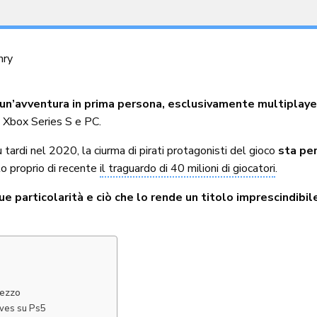
hry
un’avventura in prima persona, esclusivamente multiplaye
 Xbox Series S e PC.
 tardi nel 2020, la ciurma di pirati protagonisti del gioco
sta pe
ato proprio di recente
il traguardo di 40 milioni di giocatori
.
sue particolarità e ciò che lo rende un titolo imprescindibil
rezzo
ieves su Ps5