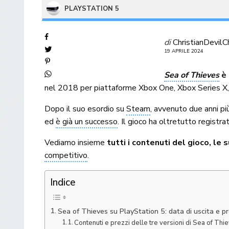
PLAYSTATION 5
di
ChristianDevilC
19 APRILE 2024
Sea of Thieves
è 
nel 2018 per piattaforme Xbox One, Xbox Series X,
Dopo il suo esordio su
Steam
, avvenuto due anni più
ed
è già un successo
. Il gioco ha oltretutto registr
Vediamo insieme
tutti i contenuti del gioco, le 
competitivo
.
Indice
Sea of Thieves su PlayStation 5: data di uscita e p
Contenuti e prezzi delle tre versioni di Sea of Th