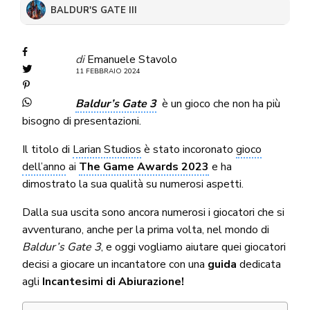
BALDUR'S GATE III
di
Emanuele Stavolo
11 FEBBRAIO 2024
Baldur’s Gate 3
è un gioco che non ha più
bisogno di presentazioni.
Il titolo di
Larian Studios
è stato incoronato
gioco
dell’anno
ai
The Game Awards 2023
e ha
dimostrato la sua qualità su numerosi aspetti.
Dalla sua uscita sono ancora numerosi i giocatori che si
avventurano, anche per la prima volta, nel mondo di
Baldur’s Gate 3
, e oggi vogliamo aiutare quei giocatori
decisi a giocare un incantatore con una
guida
dedicata
agli
Incantesimi di Abiurazione!