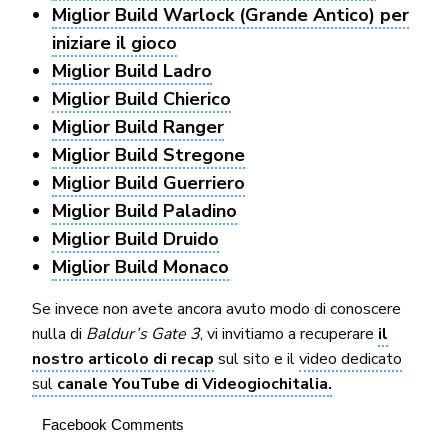
Miglior Build Warlock (Grande Antico) per
iniziare il gioco
Miglior Build Ladro
Miglior Build Chierico
Miglior Build Ranger
Miglior Build Stregone
Miglior Build Guerriero
Miglior Build Paladino
Miglior Build Druido
Miglior Build Monaco
Se invece non avete ancora avuto modo di conoscere
nulla di
Baldur’s Gate 3
, vi invitiamo a recuperare
il
nostro articolo di recap
sul sito e il
video dedicato
sul
canale YouTube di Videogiochitalia.
Facebook Comments