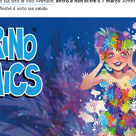
zo sul sito di Voci Animate
,
entro e non oltre il 7 marzo
. Affre
inché il voto sia valido.