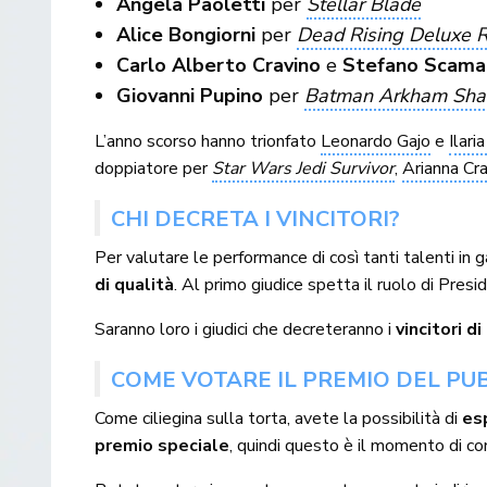
Angela Paoletti
per
Stellar Blade
Alice Bongiorni
per
Dead Rising Deluxe 
Carlo Alberto Cravino
e
Stefano Scama
Giovanni Pupino
per
Batman Arkham Sh
L’anno scorso hanno trionfato
Leonardo Gajo
e
Ilari
doppiatore per
Star Wars Jedi Survivor
,
Arianna Cr
CHI DECRETA I VINCITORI?
Per valutare le performance di così tanti talenti in 
di qualità
. Al primo giudice spetta il ruolo di Presid
Saranno loro i giudici che decreteranno i
vincitori d
COME VOTARE IL PREMIO DEL PU
Come ciliegina sulla torta, avete la possibilità di
es
premio speciale
, quindi questo è il momento di con