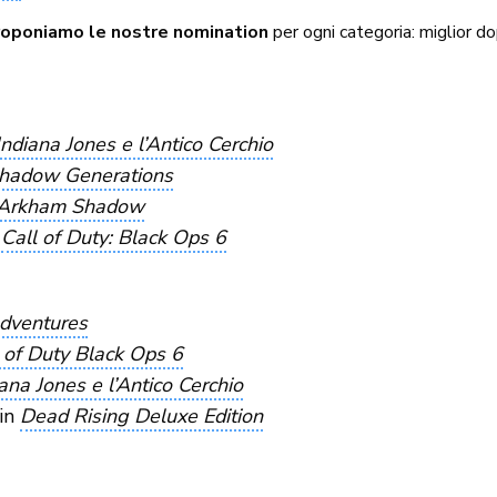
roponiamo le nostre nomination
per ogni categoria: miglior do
Indiana Jones e l’Antico Cerchio
Shadow Generations
Arkham Shadow
n
Call of Duty: Black Ops 6
dventures
 of Duty Black Ops 6
ana Jones e l’Antico Cerchio
 in
Dead Rising Deluxe Edition