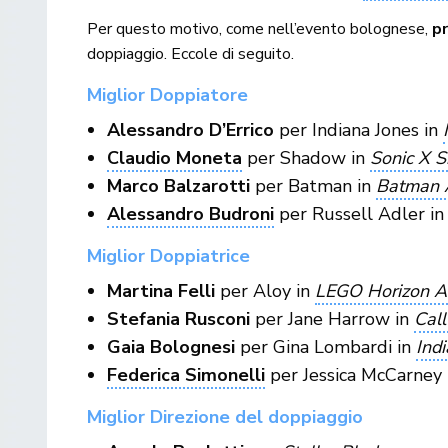
Per questo motivo, come nell’evento bolognese,
p
doppiaggio. Eccole di seguito.
Miglior Doppiatore
Alessandro D’Errico
per Indiana Jones in
Claudio Moneta
per Shadow in
Sonic X 
Marco Balzarotti
per Batman in
Batman 
Alessandro Budroni
per Russell Adler i
Miglior Doppiatrice
Martina Felli
per Aloy in
LEGO Horizon A
Stefania Rusconi
per Jane Harrow in
Call
Gaia Bolognesi
per Gina Lombardi in
Indi
Federica Simonelli
per Jessica McCarney
Miglior Direzione del doppiaggio