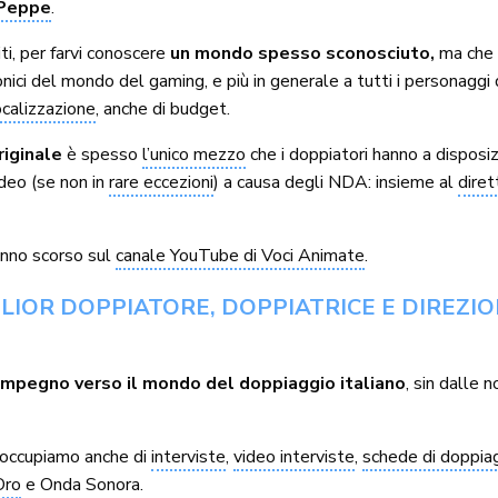
 Peppe
.
ti, per farvi conoscere
un mondo spesso sconosciuto,
ma che 
nici del mondo del gaming, e più in generale a tutti i personaggi d
calizzazione
, anche di budget.
riginale
è spesso
l’unico mezzo
che i doppiatori hanno a disposi
ideo (se non in
rare eccezioni
) a causa degli NDA: insieme al
diret
’anno scorso sul
canale YouTube di Voci Animate
.
LIOR DOPPIATORE, DOPPIATRICE E DIREZIO
 impegno verso il mondo del doppiaggio italiano
, sin dalle 
i occupiamo anche di
interviste
,
video interviste
,
schede di doppiag
Oro
e Onda Sonora.