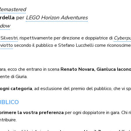
Remastered
rdella
per
LEGO Horizon Adventures
adow
a Silvestri
, rispettivamente per direzione e doppiatrice di
Cyberpu
aviotto
secondo il pubblico e Stefano Lucchelli come riconoscime
gara, ecco che entrano in scena
Renato Novara, Gianluca Iacon
ente di Giuria.
i ogni categoria
, ad esclusione del premio del pubblico, che vi s
BBLICO
primere la vostra preferenza
per ogni doppiatore in gara. Chi r
tribuire.