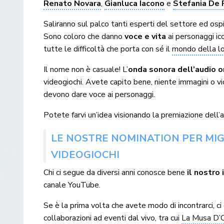
Renato Novara
,
Gianluca Iacono
e
Stefania De
Saliranno sul palco tanti esperti del settore ed ospi
Sono coloro che danno
voce e vita
ai personaggi ico
tutte le difficoltà che porta con sé il
mondo della lo
Il nome non è casuale! L’
onda sonora dell’audio o
videogiochi. Avete capito bene, niente immagini o v
devono dare voce ai personaggi.
Potete farvi un’idea visionando la premiazione dell
LE NOSTRE NOMINATION PER MIG
VIDEOGIOCHI
Chi ci segue da diversi anni conosce bene
il nostro
canale YouTube.
Se è la prima volta che avete modo di incontrarci, c
collaborazioni ad eventi dal vivo, tra cui
La Musa D’