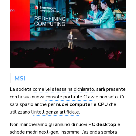
MSI
La società
come lei stessa ha dichiarato
, sarà presente
con la sua nuova
console portatile Claw
e non solo. Ci
sarà spazio anche per
nuovi computer e CPU
che
utilizzano l’
intelligenza artificiale
.
Non mancheranno gli annunci di nuovi
PC desktop
e
schede madri next-gen. Insomma, l’azienda sembra