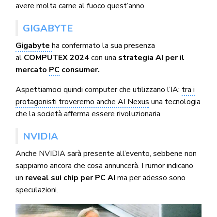
avere molta carne al fuoco quest’anno.
GIGABYTE
Gigabyte
ha confermato la sua presenza
al
COMPUTEX 2024
con una
strategia AI per il
mercato
PC
consumer.
Aspettiamoci quindi computer che utilizzano l’IA:
tra i
protagonisti troveremo anche AI Nexus
una tecnologia
che la società afferma essere rivoluzionaria.
NVIDIA
Anche NVIDIA sarà presente all’evento, sebbene non
sappiamo ancora che cosa annuncerà. I rumor indicano
un
reveal sui chip per PC AI
ma per adesso sono
speculazioni.