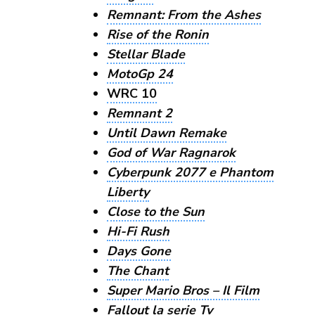
Remnant: From the Ashes
Rise of the Ronin
Stellar Blade
MotoGp 24
WRC 10
Remnant 2
Until Dawn Remake
God of War Ragnarok
Cyberpunk 2077 e Phantom
Liberty
Close to the Sun
Hi-Fi Rush
Days Gone
The Chant
Super Mario Bros – Il Film
Fallout la serie Tv