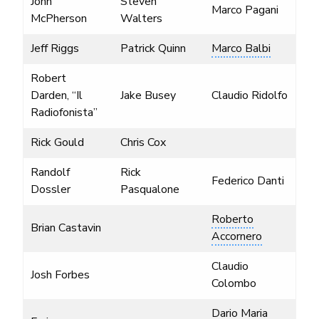
John
Steven
Marco Pagani
McPherson
Walters
Jeff Riggs
Patrick Quinn
Marco Balbi
Robert
Darden, “Il
Jake Busey
Claudio Ridolfo
Radiofonista”
Rick Gould
Chris Cox
Randolf
Rick
Federico Danti
Dossler
Pasqualone
Roberto
Brian Castavin
Accornero
Claudio
Josh Forbes
Colombo
Dario Maria