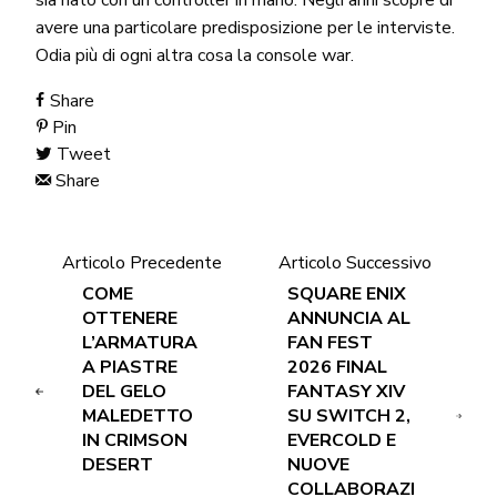
sia nato con un controller in mano. Negli anni scopre di
avere una particolare predisposizione per le interviste.
Odia più di ogni altra cosa la console war.
Share
Pin
Tweet
Share
Articolo Precedente
Articolo Successivo
COME
SQUARE ENIX
OTTENERE
ANNUNCIA AL
L’ARMATURA
FAN FEST
A PIASTRE
2026 FINAL
DEL GELO
FANTASY XIV
MALEDETTO
SU SWITCH 2,
IN CRIMSON
EVERCOLD E
DESERT
NUOVE
COLLABORAZI