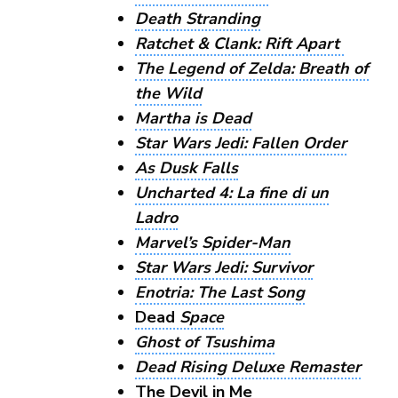
Death Stranding
Ratchet & Clank: Rift Apart
The Legend of Zelda: Breath of
the Wild
Martha is Dead
Star Wars Jedi: Fallen Order
As Dusk Falls
Uncharted 4: La fine di un
Ladro
Marvel’s Spider-Man
Star Wars Jedi: Survivor
Enotria: The Last Song
Dead
Space
Ghost of Tsushima
Dead Rising Deluxe Remaster
The Devil in Me