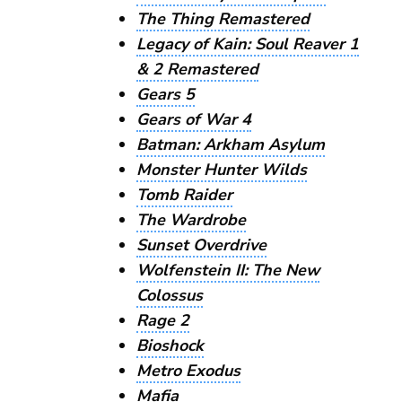
The Thing Remastered
Legacy of Kain: Soul Reaver 1
& 2 Remastered
Gears 5
Gears of War 4
Batman: Arkham Asylum
Monster Hunter Wilds
Tomb Raider
The Wardrobe
Sunset Overdrive
Wolfenstein II: The New
Colossus
Rage 2
Bioshock
Metro Exodus
Mafia