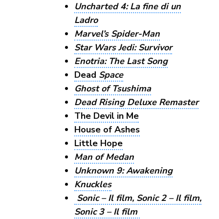
Uncharted 4: La fine di un
Ladro
Marvel’s Spider-Man
Star Wars Jedi: Survivor
Enotria: The Last Song
Dead
Space
Ghost of Tsushima
Dead Rising Deluxe Remaster
The Devil in Me
House of Ashes
Little Hope
Man of Medan
Unknown 9: Awakening
Knuckles
Sonic – Il film, Sonic 2 – Il film,
Sonic 3 – Il film