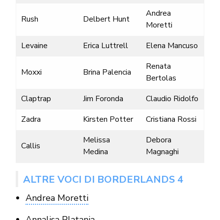
Andrea
Rush
Delbert Hunt
Moretti
Levaine
Erica Luttrell
Elena Mancuso
Renata
Moxxi
Brina Palencia
Bertolas
Claptrap
Jim Foronda
Claudio Ridolfo
Zadra
Kirsten Potter
Cristiana Rossi
Melissa
Debora
Callis
Medina
Magnaghi
ALTRE VOCI DI BORDERLANDS 4
Andrea Moretti
Annalisa Platania