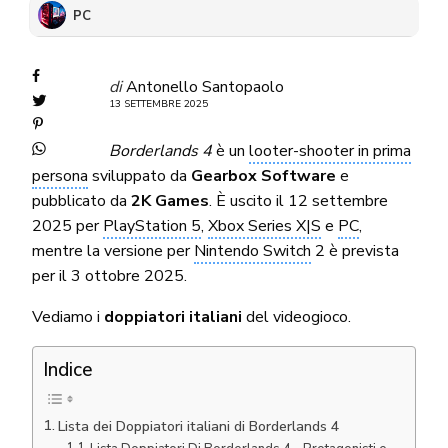
PC
di
Antonello Santopaolo
13 SETTEMBRE 2025
Borderlands 4
è un
looter-shooter in prima
persona
sviluppato da
Gearbox Software
e
pubblicato da
2K Games
. È uscito il 12 settembre
2025 per
PlayStation 5
,
Xbox Series X|S
e
PC
,
mentre la versione per
Nintendo Switch
2 è prevista
per il 3 ottobre 2025.
Vediamo i
doppiatori italiani
del videogioco.
Indice
Lista dei Doppiatori italiani di Borderlands 4