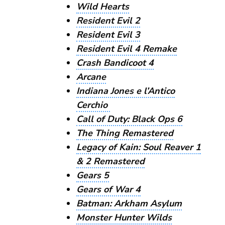
Wild Hearts
Resident Evil 2
Resident Evil 3
Resident Evil 4 Remake
Crash Bandicoot 4
Arcane
Indiana Jones e l’Antico
Cerchio
Call of Duty: Black Ops 6
The Thing Remastered
Legacy of Kain: Soul Reaver 1
& 2 Remastered
Gears 5
Gears of War 4
Batman: Arkham Asylum
Monster Hunter Wilds