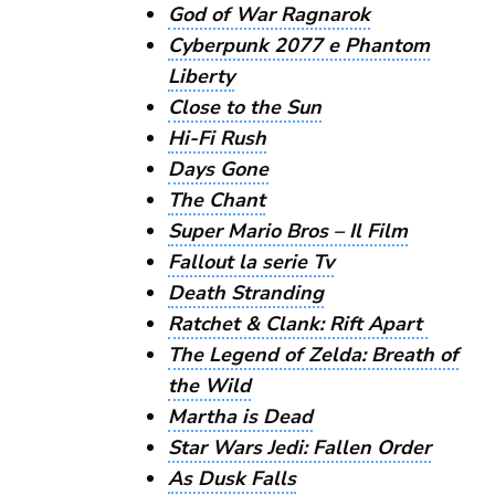
God of War Ragnarok
Cyberpunk 2077 e Phantom
Liberty
Close to the Sun
Hi-Fi Rush
Days Gone
The Chant
Super Mario Bros – Il Film
Fallout la serie Tv
Death Stranding
Ratchet & Clank: Rift Apart
The Legend of Zelda: Breath of
the Wild
Martha is Dead
Star Wars Jedi: Fallen Order
As Dusk Falls