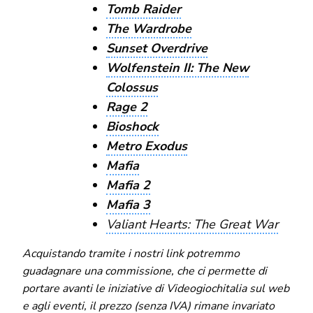
Tomb Raider
The Wardrobe
Sunset Overdrive
Wolfenstein II: The New
Colossus
Rage 2
Bioshock
Metro Exodus
Mafia
Mafia 2
Mafia 3
Valiant Hearts: The Great War
Acquistando tramite i nostri link potremmo
guadagnare una commissione, che ci permette di
portare avanti le iniziative di Videogiochitalia sul web
e agli eventi, il prezzo (senza IVA) rimane invariato