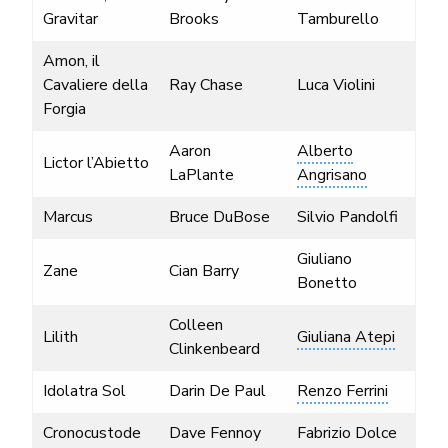
Gravitar
Brooks
Tamburello
Amon, il
Cavaliere della
Ray Chase
Luca Violini
Forgia
Aaron
Alberto
Lictor l’Abietto
LaPlante
Angrisano
Marcus
Bruce DuBose
Silvio Pandolfi
Giuliano
Zane
Cian Barry
Bonetto
Colleen
Lilith
Giuliana Atepi
Clinkenbeard
Idolatra Sol
Darin De Paul
Renzo Ferrini
Cronocustode
Dave Fennoy
Fabrizio Dolce