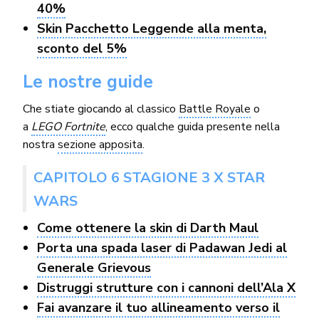
40%
Skin Pacchetto Leggende alla menta,
sconto del 5%
Le nostre guide
Che stiate giocando al classico
Battle Royale
o
a
LEGO Fortnite
, ecco qualche guida presente nella
nostra
sezione apposita
.
CAPITOLO 6 STAGIONE 3 X STAR
WARS
Come ottenere la skin di Darth Maul
Porta una spada laser di Padawan Jedi al
Generale Grievous
Distruggi strutture con i cannoni dell’Ala X
Fai avanzare il tuo allineamento verso il