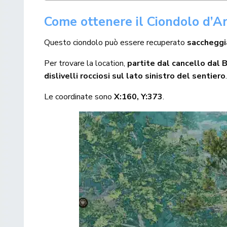
Come ottenere il Ciondolo d’A
Questo ciondolo può essere recuperato
saccheggia
Per trovare la location,
partite dal cancello dal 
dislivelli rocciosi sul lato sinistro del sentiero
Le coordinate sono
X:160, Y:373
.