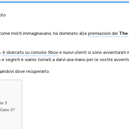
olo
 come molti immaginavano, ha dominato alle
premiazioni dei
The
o,
è sbarcato su console Xbox
e nuovi utenti si sono avventurati
à e segreti e siamo tornati a darvi una mano per le vostre avvent
gandovi dove recuperarlo.
te 3
s Gate 3?