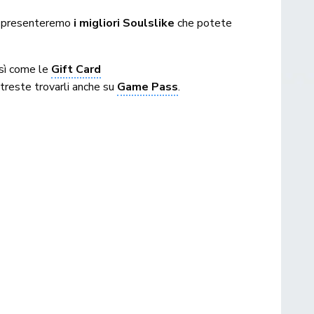
 vi presenteremo
i migliori Soulslike
che potete
osì come le
Gift Card
potreste trovarli anche su
Game Pass
.