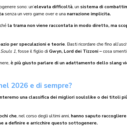
togenere sono: un’
elevata difficoltà
, un
sistema di combatti
ta
senza un vero game over e una
narrazione implicita.
iché
la trama non viene raccontata in modo diretto, ma scop
zio per speculazioni e teorie
. Basti ricordare che fino all’usc
Souls 1
, fosse il figlio di
Gwyn, Lord dei Tizzoni –
cosa smentit
nere,
è più giusto parlare di un adattamento dello slang v
 nel 2026 e di sempre?
teremo una classifica dei migliori soulslike o dei titoli pi
ochi che
, nel corso degli ultimi anni,
hanno saputo raccogliere
 a definire e arricchire questo sottogenere.