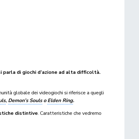
parla di giochi d’azione ad alta difficoltà.
ità globale dei videogiochi si riferisce a quegli
uls
,
Demon’s Souls
o
Elden Ring
.
tiche distintive
. Caratteristiche che vedremo