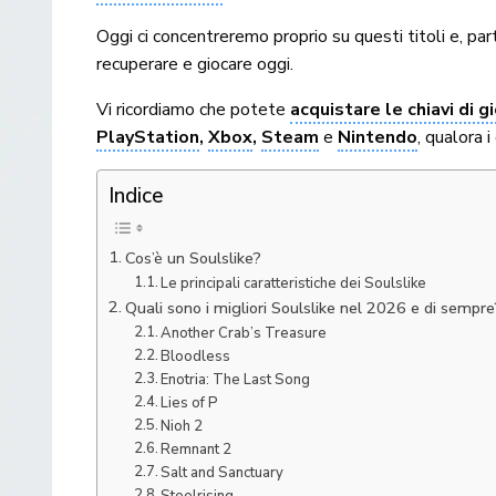
Oggi ci concentreremo proprio su questi titoli e, par
recuperare e giocare oggi.
Vi ricordiamo che potete
acquistare le chiavi di 
PlayStation
,
Xbox
,
Steam
e
Nintendo
, qualora 
Indice
Cos’è un Soulslike?
Le principali caratteristiche dei Soulslike
Quali sono i migliori Soulslike nel 2026 e di sempre
Another Crab’s Treasure
Bloodless
Enotria: The Last Song
Lies of P
Nioh 2
Remnant 2
Salt and Sanctuary
Steelrising