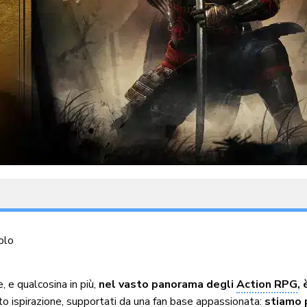
olo
, e qualcosina in più,
nel vasto panorama degli
Action RPG
,
to ispirazione, supportati da una fan base appassionata:
stiamo 