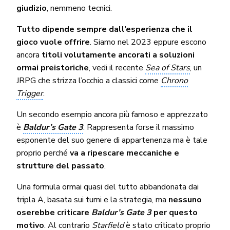
giudizio
, nemmeno tecnici.
Tutto dipende sempre dall’esperienza che il
gioco vuole offrire
. Siamo nel 2023 eppure escono
ancora
titoli volutamente ancorati a soluzioni
ormai preistoriche
, vedi il recente
Sea of Stars
, un
JRPG che strizza l’occhio a classici come
Chrono
Trigger
.
Un secondo esempio ancora più famoso e apprezzato
è
Baldur’s Gate 3
. Rappresenta forse il massimo
esponente del suo genere di appartenenza ma è tale
proprio perché
va a ripescare meccaniche e
strutture del passato
.
Una formula ormai quasi del tutto abbandonata dai
tripla A, basata sui turni e la strategia, ma
nessuno
oserebbe criticare
Baldur’s Gate 3
per questo
motivo
. Al contrario
Starfield
è stato criticato proprio