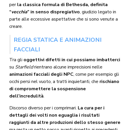
per
la classica formula di Bethesda, definita
“
vecchia
” in senso dispregiativo
, giudizio legato in
parte alle eccessive aspettative che si sono venute a
creare.
REGIA STATICA E ANIMAZIONI
FACCIALI
Tra gli
oggettivi difetti in cui possiamo imbatterci
su
Starfield
rientrano alcune imprecisioni nelle
animazioni facciali degli NPC
, come per esempio gli
occhi persi nel vuoto, a tratti inquietanti, che
rischiano
di compromettere la sospensione
dell’incredulità
.
Discorso diverso per i comprimari.
La cura per i
dettagli dei volti non eguaglia i risultati
raggiunti da altre produzioni dello stesso genere
ma resta un netto passo avanti rispetto ai precedenti