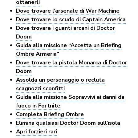
ottenerli
Dove trovare l’arsenale di War Machine
Dove trovare lo scudo di Captain America
Dove trovare i guanti arcani di Doctor
Doom
Guida alla missione “Accetta un Briefing
Ombre Armeria”
Dove trovare la pistola Monarca di Doctor
Doom
Assolda un personaggio o recluta
scagnozzi sconfitti
Guida alla missione Sopravvivi ai danni da
fuoco in Fortnite
Completa Briefing Ombre
Elimina qualsiasi Doctor Doom sull’isola
Apri forzieri rari