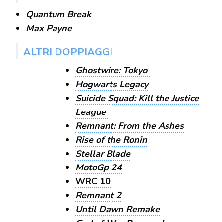
Quantum Break
Max Payne
ALTRI DOPPIAGGI
Ghostwire: Tokyo
Hogwarts Legacy
Suicide Squad: Kill the Justice
League
Remnant: From the Ashes
Rise of the Ronin
Stellar Blade
MotoGp 24
WRC 10
Remnant 2
Until Dawn Remake