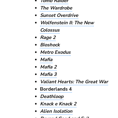
Tomb Raider
The Wardrobe
Sunset Overdrive
Wolfenstein II: The New
Colossus
Rage 2
Bioshock
Metro Exodus
Mafia
Mafia 2
Mafia 3
Valiant Hearts: The Great War
Borderlands 4
Deathloop
Knack e Knack 2
Alien Isolation