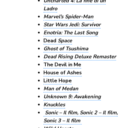
Uncharted 4: La fine di un
Ladro
Marvel’s Spider-Man
Star Wars Jedi: Survivor
Enotria: The Last Song
Dead
Space
Ghost of Tsushima
Dead Rising Deluxe Remaster
The Devil in Me
House of Ashes
Little Hope
Man of Medan
Unknown 9: Awakening
Knuckles
Sonic – Il film, Sonic 2 – Il film,
Sonic 3 – Il film