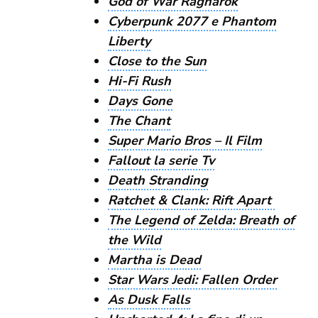
God of War Ragnarok
Cyberpunk 2077 e Phantom
Liberty
Close to the Sun
Hi-Fi Rush
Days Gone
The Chant
Super Mario Bros – Il Film
Fallout la serie Tv
Death Stranding
Ratchet & Clank: Rift Apart
The Legend of Zelda: Breath of
the Wild
Martha is Dead
Star Wars Jedi: Fallen Order
As Dusk Falls