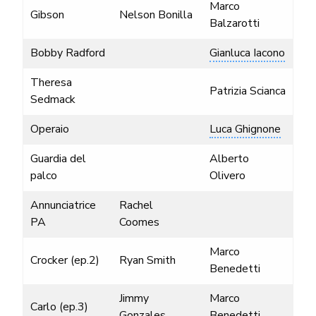
Marco
Gibson
Nelson Bonilla
Balzarotti
Bobby Radford
Gianluca Iacono
Theresa
Patrizia Scianca
Sedmack
Operaio
Luca Ghignone
Guardia del
Alberto
palco
Olivero
Annunciatrice
Rachel
PA
Coomes
Marco
Crocker (ep.2)
Ryan Smith
Benedetti
Jimmy
Marco
Carlo (ep.3)
Gonzales
Benedetti