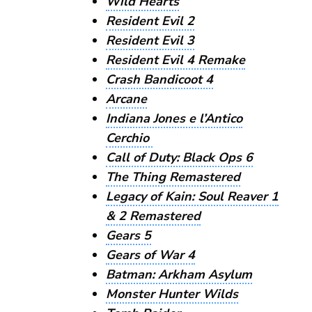
Wild Hearts
Resident Evil 2
Resident Evil 3
Resident Evil 4 Remake
Crash Bandicoot 4
Arcane
Indiana Jones e l’Antico
Cerchio
Call of Duty: Black Ops 6
The Thing Remastered
Legacy of Kain: Soul Reaver 1
& 2 Remastered
Gears 5
Gears of War 4
Batman: Arkham Asylum
Monster Hunter Wilds