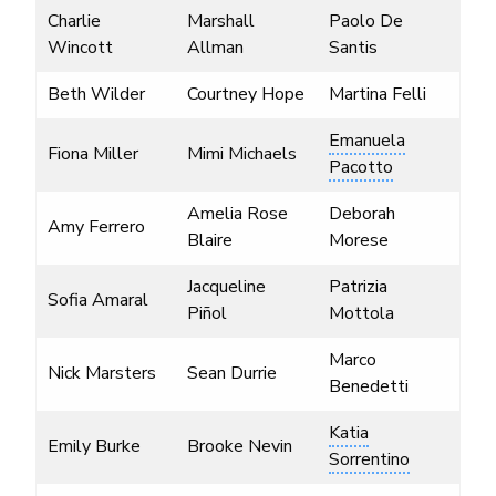
Charlie
Marshall
Paolo De
Wincott
Allman
Santis
Beth Wilder
Courtney Hope
Martina Felli
Emanuela
Fiona Miller
Mimi Michaels
Pacotto
Amelia Rose
Deborah
Amy Ferrero
Blaire
Morese
Jacqueline
Patrizia
Sofia Amaral
Piñol
Mottola
Marco
Nick Marsters
Sean Durrie
Benedetti
Katia
Emily Burke
Brooke Nevin
Sorrentino