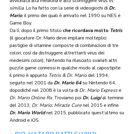
avvicinata alla medicina e allo sconfiggere virus
et
similia
. Lo ha fatto con la serie di videogiochi di
Dr.
Mario
, il primo dei quali è arrivato nel 1990 su NES e
Game Boy.
Da lì, dopo il primo titolo
che ricordava molto
Tetris
(il giocatore-Dr. Mario deve impilare molteplici
pastiglie di vitamine composte di combinazioni di tre
colori, così da distruggere altrettanti virus dei
medesimi colori), Nintendo ha rilasciato svariati altri
puzzle game connessi in qualche modo al capostipite:
il primo è appunto
Tetris & Dr. Mario
del 1994,
seguito nel 2001 da
Dr. Mario 64
su Nintendo 64,
dopodiché nel 2008 è la volta di
Dr. Mario Express
e
Dr. Mario Online Rx
. Troviamo poi
Dr. Luigi
al termine
del 2013,
Dr. Mario: Miracle Cure
nel 2015 e infine
Dr. Mario World
nel 2015, pubblicato quest’ultimo su
Android e iOS.