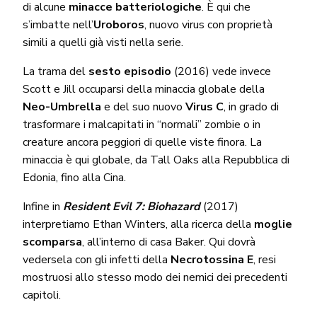
di alcune
minacce batteriologiche
. È qui che
s’imbatte nell’
Uroboros
, nuovo virus con proprietà
simili a quelli già visti nella serie.
La trama del
sesto episodio
(2016) vede invece
Scott e Jill occuparsi della minaccia globale della
Neo-Umbrella
e del suo nuovo
Virus C
, in grado di
trasformare i malcapitati in “normali” zombie o in
creature ancora peggiori di quelle viste finora. La
minaccia è qui globale, da Tall Oaks alla Repubblica di
Edonia, fino alla Cina.
Infine in
Resident Evil 7: Biohazard
(2017)
interpretiamo Ethan Winters, alla ricerca della
moglie
scomparsa
, all’interno di casa Baker. Qui dovrà
vedersela con gli infetti della
Necrotossina E
, resi
mostruosi allo stesso modo dei nemici dei precedenti
capitoli.