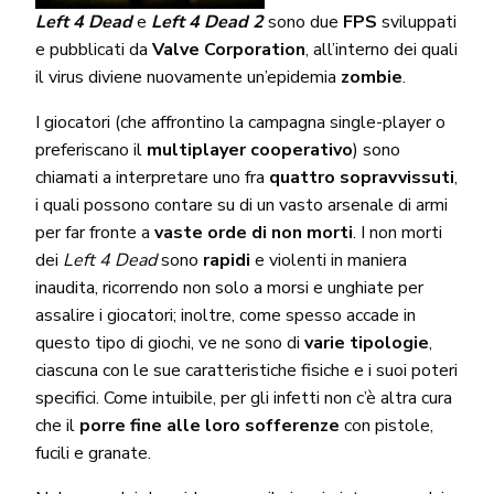
Left 4 Dead
e
Left 4 Dead 2
sono due
FPS
sviluppati
e pubblicati da
Valve Corporation
, all’interno dei quali
il virus diviene nuovamente un’epidemia
zombie
.
I giocatori (che affrontino la campagna single-player o
preferiscano il
multiplayer cooperativo
) sono
chiamati a interpretare uno fra
quattro sopravvissuti
,
i quali possono contare su di un vasto arsenale di armi
per far fronte a
vaste orde di non morti
. I non morti
dei
Left 4 Dead
sono
rapidi
e violenti in maniera
inaudita, ricorrendo non solo a morsi e unghiate per
assalire i giocatori; inoltre, come spesso accade in
questo tipo di giochi, ve ne sono di
varie tipologie
,
ciascuna con le sue caratteristiche fisiche e i suoi poteri
specifici. Come intuibile, per gli infetti non c’è altra cura
che il
porre fine alle loro sofferenze
con pistole,
fucili e granate.