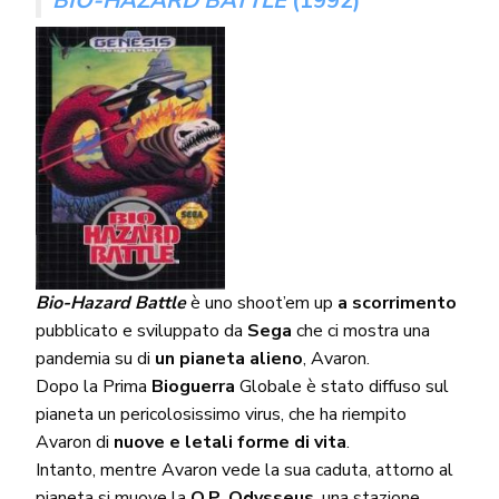
BIO-HAZARD BATTLE
(1992)
Bio-Hazard Battle
è uno shoot’em up
a scorrimento
pubblicato e sviluppato da
Sega
che ci mostra una
pandemia su di
un pianeta alieno
, Avaron.
Dopo la Prima
Bioguerra
Globale è stato diffuso sul
pianeta un pericolosissimo virus, che ha riempito
Avaron di
nuove e letali forme di vita
.
Intanto, mentre Avaron vede la sua caduta, attorno al
pianeta si muove la
O.P. Odysseus
, una stazione