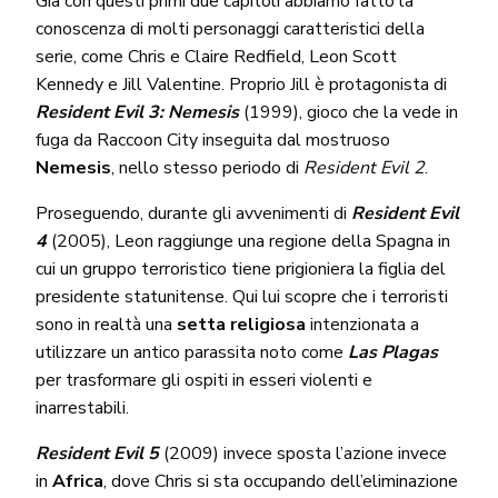
Già con questi primi due capitoli abbiamo fatto la
conoscenza di molti personaggi caratteristici della
serie, come Chris e Claire Redfield, Leon Scott
Kennedy e Jill Valentine. Proprio Jill è protagonista di
Resident Evil 3: Nemesis
(1999), gioco che la vede in
fuga da Raccoon City inseguita dal mostruoso
Nemesis
, nello stesso periodo di
Resident Evil 2
.
Proseguendo, durante gli avvenimenti di
Resident Evil
4
(2005), Leon raggiunge una regione della Spagna in
cui un gruppo terroristico tiene prigioniera la figlia del
presidente statunitense. Qui lui scopre che i terroristi
sono in realtà una
setta religiosa
intenzionata a
utilizzare un antico parassita noto come
Las Plagas
per trasformare gli ospiti in esseri violenti e
inarrestabili.
Resident Evil 5
(2009) invece sposta l’azione invece
in
Africa
, dove Chris si sta occupando dell’eliminazione