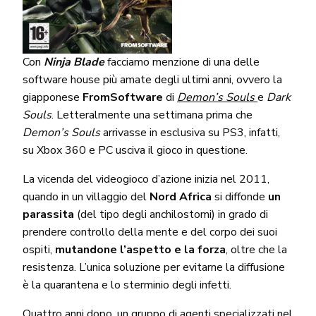
Con
Ninja Blade
facciamo menzione di una delle
software house più amate degli ultimi anni, ovvero la
giapponese
FromSoftware
di
Demon’s Souls
e
Dark
Souls
. Letteralmente una settimana prima che
Demon’s Souls
arrivasse in esclusiva su PS3, infatti,
su Xbox 360 e PC usciva il gioco in questione.
La vicenda del videogioco d’azione inizia nel 2011,
quando in un villaggio del
Nord Africa
si diffonde
un
parassita
(del tipo degli anchilostomi) in grado di
prendere controllo della mente e del corpo dei suoi
ospiti,
mutandone l’aspetto e la forza
, oltre che la
resistenza. L’unica soluzione per evitarne la diffusione
è la quarantena e lo sterminio degli infetti.
Quattro anni dopo, un gruppo di agenti specializzati nel