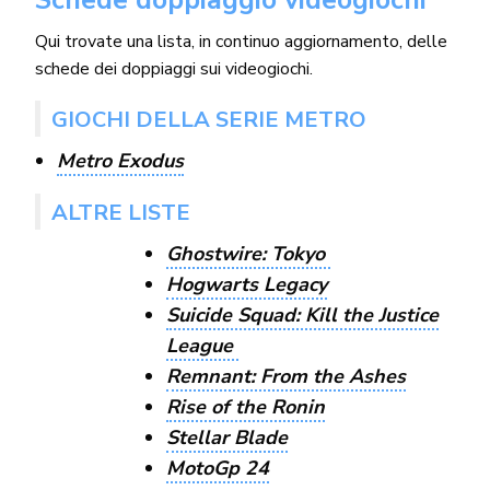
Qui trovate una lista, in continuo aggiornamento, delle
schede dei doppiaggi sui videogiochi.
GIOCHI DELLA SERIE METRO
Metro Exodus
ALTRE LISTE
Ghostwire: Tokyo
Hogwarts Legacy
Suicide Squad: Kill the Justice
League
Remnant: From the Ashes
Rise of the Ronin
Stellar Blade
MotoGp 24