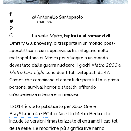
di
Antonello Santopaolo
30 APRILE 2025
La serie
Metro
,
ispirata ai romanzi di
Dmitry Glukhovsky
, ci trasporta in un mondo post-
apocalittico in cui i sopravvissuti si rifugiano nella
metropolitana di Mosca per sfuggire a un mondo
devastato dalla guerra nucleare. I giochi
Metro 2033
e
Metro Last Light
sono due titoli sviluppati da 4A
Games che combinano elementi di sparatutto in prima
persona, survival horror e stealth, offrendo
un’esperienza intensa e immersiva.
Il2014 è stato pubblicato per
Xbox One
e
PlayStation 4
e
PC
il cofanetto Metro Redux, che
include le versioni rimasterizzate di entrambi i capitoli
della serie. Le modifiche più significative hanno