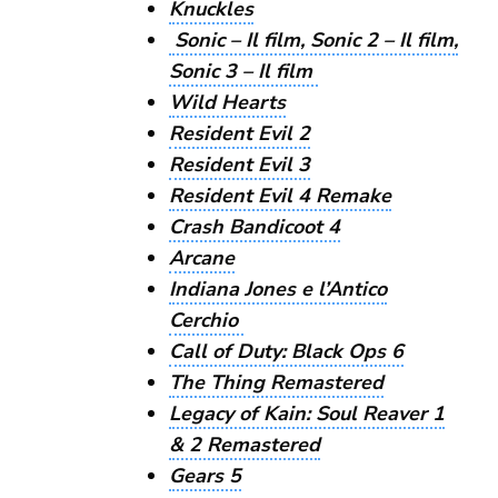
Knuckles
Sonic – Il film, Sonic 2 – Il film,
Sonic 3 – Il film
Wild Hearts
Resident Evil 2
Resident Evil 3
Resident Evil 4 Remake
Crash Bandicoot 4
Arcane
Indiana Jones e l’Antico
Cerchio
Call of Duty: Black Ops 6
The Thing Remastered
Legacy of Kain: Soul Reaver 1
& 2 Remastered
Gears 5