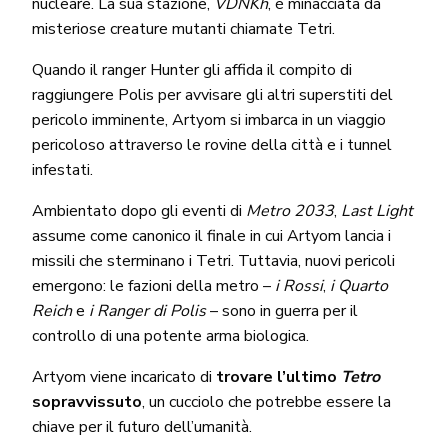
nucleare. La sua stazione,
VDNKh
, è minacciata da
misteriose creature mutanti chiamate Tetri.
Quando il ranger Hunter gli affida il compito di
raggiungere Polis per avvisare gli altri superstiti del
pericolo imminente, Artyom si imbarca in un viaggio
pericoloso attraverso le rovine della città e i tunnel
infestati.
Ambientato dopo gli eventi di
Metro 2033
,
Last Light
assume come canonico il finale in cui Artyom lancia i
missili che sterminano i Tetri. Tuttavia, nuovi pericoli
emergono: le fazioni della metro –
i Rossi
,
i Quarto
Reich
e
i Ranger di Polis
– sono in guerra per il
controllo di una potente arma biologica.
Artyom viene incaricato di
trovare l’ultimo
Tetro
sopravvissuto
, un cucciolo che potrebbe essere la
chiave per il futuro dell’umanità.