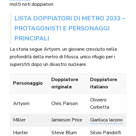
molti noti doppiatori.
LISTA DOPPIATORI DI METRO 2033 –
PROTAGONISTI E PERSONAGGI
PRINCIPALI
La storia segue Artyom, un giovane cresciuto nelle
profondità della metro di Mosca, unico rifugio per i
superstiti dopo un disastro nucleare.
Doppiatore
Doppiatore
Personaggio
originale
italiano
Oliviero
Artyom
Chris Parson
Corbetta
Miller
Jamieson Price
Gianluca Iacono
Hunter
Steve Blum
Silvio Pandolfi