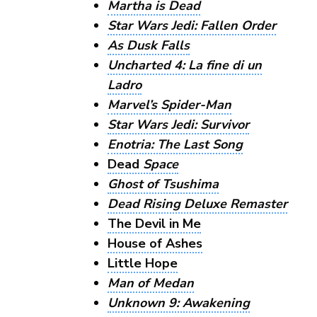
Martha is Dead
Star Wars Jedi: Fallen Order
As Dusk Falls
Uncharted 4: La fine di un
Ladro
Marvel’s Spider-Man
Star Wars Jedi: Survivor
Enotria: The Last Song
Dead
Space
Ghost of Tsushima
Dead Rising Deluxe Remaster
The Devil in Me
House of Ashes
Little Hope
Man of Medan
Unknown 9: Awakening