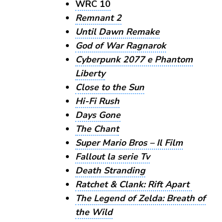
WRC 10
Remnant 2
Until Dawn Remake
God of War Ragnarok
Cyberpunk 2077 e Phantom
Liberty
Close to the Sun
Hi-Fi Rush
Days Gone
The Chant
Super Mario Bros – Il Film
Fallout la serie Tv
Death Stranding
Ratchet & Clank: Rift Apart
The Legend of Zelda: Breath of
the Wild