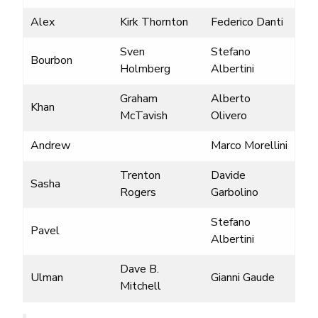
Alex
Kirk Thornton
Federico Danti
Sven
Stefano
Bourbon
Holmberg
Albertini
Graham
Alberto
Khan
McTavish
Olivero
Andrew
Marco Morellini
Trenton
Davide
Sasha
Rogers
Garbolino
Stefano
Pavel
Albertini
Dave B.
Ulman
Gianni Gaude
Mitchell