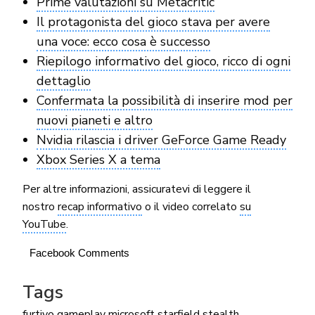
Prime valutazioni su Metacritic
Il protagonista del gioco stava per avere
una voce: ecco cosa è successo
Riepilogo informativo del gioco, ricco di ogni
dettaglio
Confermata la possibilità di inserire mod per
nuovi pianeti e altro
Nvidia rilascia i driver GeForce Game Ready
Xbox Series X a tema
Per altre informazioni, assicuratevi di leggere il
nostro
recap informativo
o il video correlato
su
YouTube
.
Facebook Comments
Tags
furtivo
gameplay
microsoft
starfield
stealth