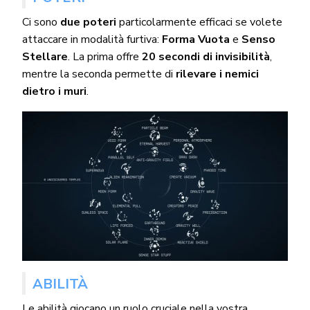
Ci sono
due poteri
particolarmente efficaci se volete
attaccare in modalità furtiva:
Forma Vuota
e
Senso
Stellare
. La prima offre
20 secondi di invisibilità
,
mentre la seconda permette di
rilevare i nemici
dietro i muri
.
ABILITÀ
Le
abilità
giocano un ruolo cruciale nella vostra